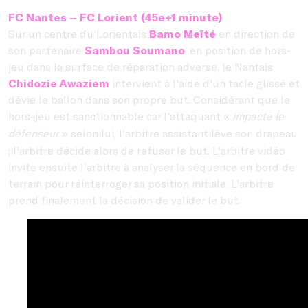
FC Nantes –
FC Lorient (45e+1 minute)
Sur un centre du Lorientais
Bamo Meïté
en direction de
son partenaire
Sambou Soumano
, en position de hors-
jeu dans la surface de réparation adverse, le Nantais
Chidozie Awaziem
intervient à l'aide d'un tacle glissé et
dévie le ballon dans son propre but. Considérant que le
hors-jeu est sanctionnable car l'attaquant
impacte le
«
défenseur
selon lui, l'arbitre assistant lève son drapeau
»
; l'arbitre décide alors de refuser le but. L'arbitre vidéo
invite ensuite l'arbitre à analyser la séquence en bord de
terrain pour réinterroger sa position initiale. L'arbitre
prend finalement la décision de valider le but.