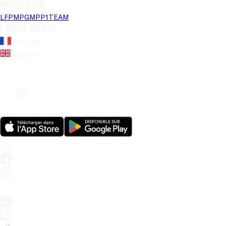
Univers LFP
LFP
MPG
MPP
1TEAM
Langue du site
Français
Anglais