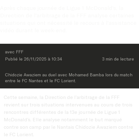
Après chaque journée de Ligue 1 McDonald’s, la 
Direction de l'arbitrage de la FFF analyse certaines 
situations qui ont nécessité le recours à l'assistance 
vidéo durant le week-end.
avec FFF
Publié le 
26/11/2025
 à 
10:34
3 min
 de lecture
Chidozie Awaziem au duel avec Mohamed Bamba lors du match 
entre le FC Nantes et le FC Lorient.
Cette semaine, la Direction de l’arbitrage de la FFF
revient sur trois situations intervenues au cours de trois
rencontres différentes de la 13e journée de Ligue 1
McDonald’s. Elle analyse notamment le but marqué
contre son camp par le Nantais Chidozie Awaziem contre
le FC Lorient.