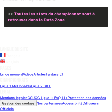
>>
Toutes les stats du championnat sont à
retrouver dans la Data Zone
Langue du site
Français
Anglais
Pages
En ce moment
Vidéos
Articles
Fantasy L1
Championnats
Ligue 1 McDonald's
Ligue 2 BKT
Légal
Mentions légales
CGU
CG Ligue 1+
FAQ L1+
Protection des données
Gestion des cookies
Nos partenaires
Accessibilité
Diffuseurs 
Officiels