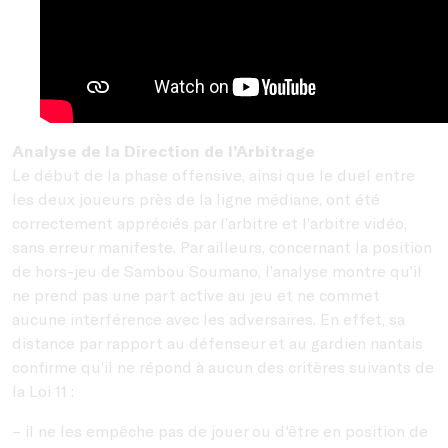
Analyse de la Direction de l’Arbitrage
Le début de la phase offensive, ainsi que le duel entre
les deux joueurs près de la ligne médiane, ont été
correctement appréciés par l’arbitre et l’arbitre vidéo,
sans erreur manifeste. Par ailleurs, concernant la position
de hors-jeu de Sambou Soumano, l’analyse montre qu’il
ne prend pas une part active au jeu et ne commet
aucune interférence avec les adversaires. En effet, sa
distance par rapport au défenseur et au gardien nantais
confirme qu’il ne répond à aucun des critères suivants de
la Loi 11 :
– il ne les empêche pas de jouer ou d'être en position de