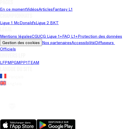
Pages
En ce moment
Vidéos
Articles
Fantasy L1
Championnats
Ligue 1 McDonald's
Ligue 2 BKT
Légal
Mentions légales
CGU
CG Ligue 1+
FAQ L1+
Protection des données
Gestion des cookies
Nos partenaires
Accessibilité
Diffuseurs 
Officiels
Univers LFP
LFP
MPG
MPP
1TEAM
Langue du site
Français
Anglais