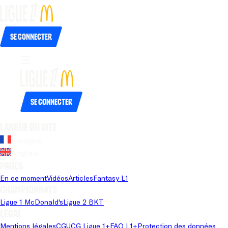
Se connecter
Se connecter
Langue du site
Français
Anglais
Pages
En ce moment
Vidéos
Articles
Fantasy L1
Championnats
Ligue 1 McDonald's
Ligue 2 BKT
Légal
Mentions légales
CGU
CG Ligue 1+
FAQ L1+
Protection des données