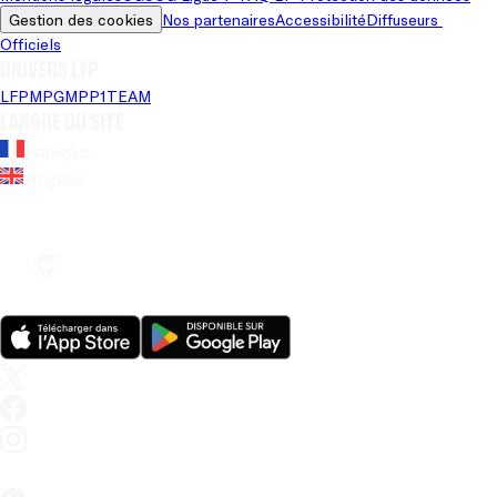
Gestion des cookies
Nos partenaires
Accessibilité
Diffuseurs 
Officiels
Univers LFP
LFP
MPG
MPP
1TEAM
Langue du site
Français
Anglais