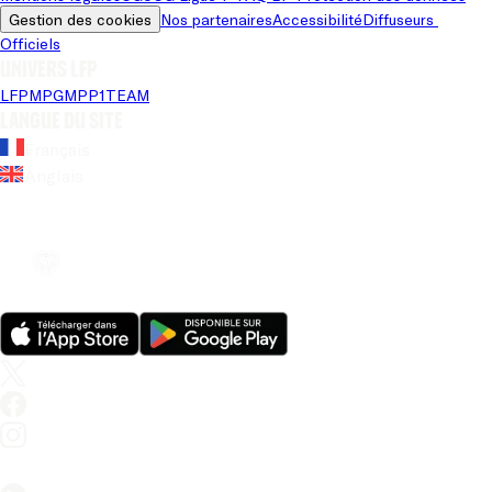
Gestion des cookies
Nos partenaires
Accessibilité
Diffuseurs 
Officiels
Univers LFP
LFP
MPG
MPP
1TEAM
Langue du site
Français
Anglais