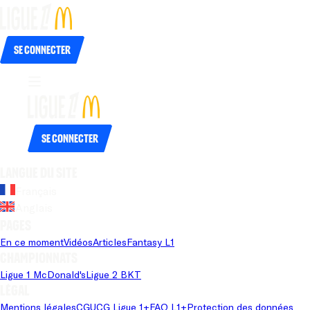
Se connecter
Se connecter
Langue du site
Français
Anglais
Pages
En ce moment
Vidéos
Articles
Fantasy L1
Championnats
Ligue 1 McDonald's
Ligue 2 BKT
Légal
Mentions légales
CGU
CG Ligue 1+
FAQ L1+
Protection des données