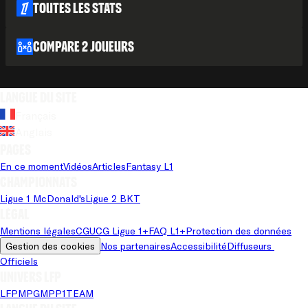
Toutes les stats
Compare 2 joueurs
Langue du site
Français
Anglais
Pages
En ce moment
Vidéos
Articles
Fantasy L1
Championnats
Ligue 1 McDonald's
Ligue 2 BKT
Légal
Mentions légales
CGU
CG Ligue 1+
FAQ L1+
Protection des données
Gestion des cookies
Nos partenaires
Accessibilité
Diffuseurs 
Officiels
Univers LFP
LFP
MPG
MPP
1TEAM