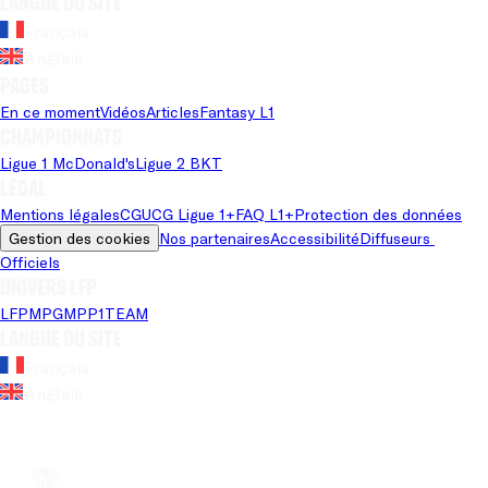
Langue du site
Français
Anglais
Pages
En ce moment
Vidéos
Articles
Fantasy L1
Championnats
Ligue 1 McDonald's
Ligue 2 BKT
Légal
Mentions légales
CGU
CG Ligue 1+
FAQ L1+
Protection des données
Gestion des cookies
Nos partenaires
Accessibilité
Diffuseurs 
Officiels
Univers LFP
LFP
MPG
MPP
1TEAM
Langue du site
Français
Anglais