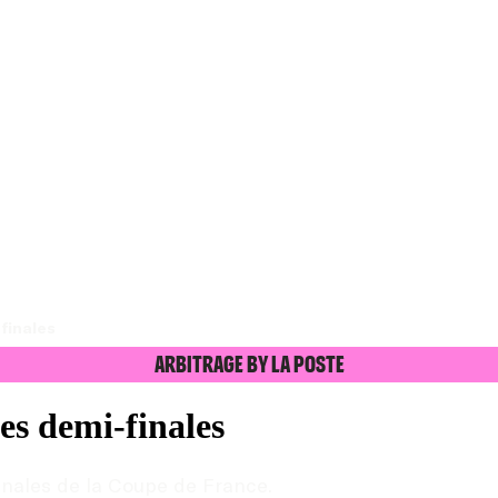
finales
Arbitrage by La Poste
es demi-finales
inales de la Coupe de France.