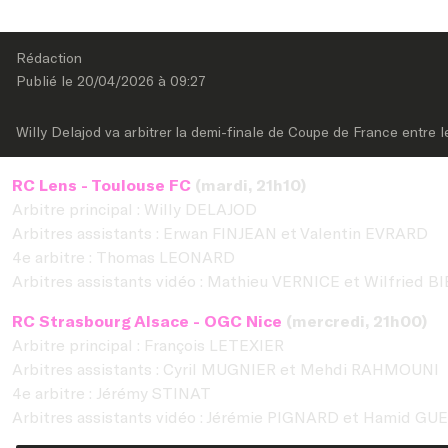
Rédaction
Publié le 
20/04/2026
 à 
09:27
Willy Delajod va arbitrer la demi-finale de Coupe de France entre 
RC Lens - Toulouse FC
(mardi, 21h10)
Arbitre principal : Willy DELAJOD
Arbitres assistants : Erwan FINJEAN et Valentin EVRARD
4e arbitre : Thomas LEONARD
Arbitres assistants vidéo : Mathieu VERNICE et Wilfried B
RC Strasbourg Alsace - OGC Nice
(mercredi, 21h00)
Arbitre principal : François LETEXIER
Arbitres assistants : Cyril MUGNIER et Mehdi RAHMOUNI
4e arbitre : Jérémy STINAT
Arbitres assistants vidéo : Jérémie PIGNARD et Hamid G