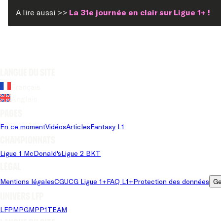
A lire aussi >>
La 31e journée en clair sur Ligue 1+ !
Langue du site
Français
Anglais
Pages
En ce moment
Vidéos
Articles
Fantasy L1
Championnats
Ligue 1 McDonald's
Ligue 2 BKT
Légal
Mentions légales
CGU
CG Ligue 1+
FAQ L1+
Protection des données
Ge
Univers LFP
LFP
MPG
MPP
1TEAM