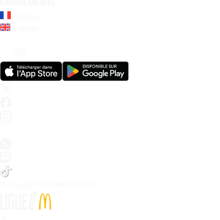
Langue du site
Français
Anglais
© Copyright LFP Media 
2026