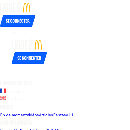
Se connecter
Se connecter
Langue du site
Français
Anglais
Pages
En ce moment
Vidéos
Articles
Fantasy L1
Championnats