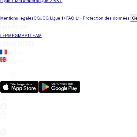
Ligue 1 McDonald's
Ligue 2 BKT
Légal
Mentions légales
CGU
CG Ligue 1+
FAQ L1+
Protection des données
Ge
Univers LFP
LFP
MPG
MPP
1TEAM
Langue du site
Français
Anglais