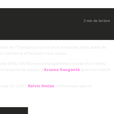
2 min
 de lecture
officiel de l’Olympique qui se joue dimanche. Mais avant de
euf éléments effectuent leur retour.
rnée (19h), l’AS Monaco sera également privée d’un milieu
vra toujours se passer d’
Arouna Sanganté
pour son match
elouse du LOSC.
Kelvin Amian
n’effectuera pas ce