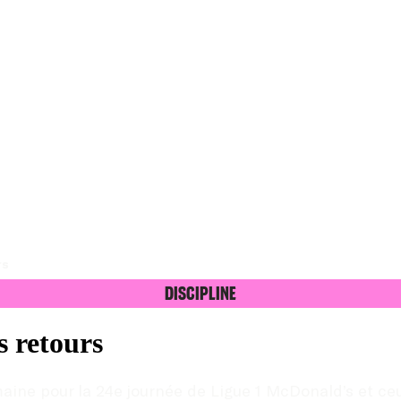
rs
Discipline
s retours
ine pour la 24e journée de Ligue 1 McDonald’s et ceux