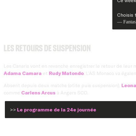
Ce week-
Choisis 
— Fantas
Les retours de suspension
Les Canaris vont en revanche enregistrer le retour de leur
Adama Camara
et
Rudy Matondo
. L’AS Monaco va égalem
Absent depuis deux matchs (otite puis suspension),
Leona
comme
Carlens Arcus
à Angers SCO.
>>
Le programme de la 24e journée