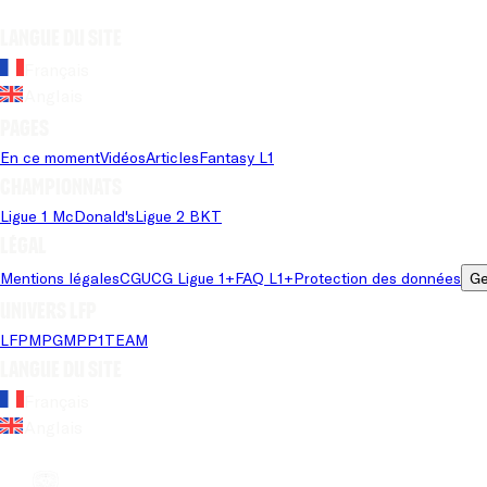
Langue du site
Français
Anglais
Pages
En ce moment
Vidéos
Articles
Fantasy L1
Championnats
Ligue 1 McDonald's
Ligue 2 BKT
Légal
Mentions légales
CGU
CG Ligue 1+
FAQ L1+
Protection des données
Ge
Univers LFP
LFP
MPG
MPP
1TEAM
Langue du site
Français
Anglais