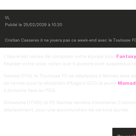
VL
Publié le 
25/02/2026
 à 
10:20
Cristian Casseres Jr ne jouera pas ce week-end avec le Toulouse F
L’heure est venue de composer votre équipe pour
Fantasy
finaliser votre onze, notez que 4 joueurs sont suspendus lo
Samedi (17h), le Toulouse FC se déplacera à Rennes sans s
de terrain pour la réception d’Angers SCO, le jeune
Mamado
à domicile face au PSG.
Dimanche (17h15), le FC Nantes tentera d’enchaîner 2 victoi
déplacement, pour une accumulation de cartons jaunes.