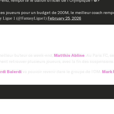
end, remporte le ballon officiel de l'Olympique ! ⚽️⚡️
tes joueurs pour un budget de 200M, le meilleur coach rempo
February 25, 2026
y Ligue 1 (@FantasyLigue1)
 meilleur buteur ce week-end,
Matthis Abline
. Au Paris FC, c
ent retrouver plusieurs joueurs, avec la fin des suspensions 
rdi Balerdi
va pouvoir revenir dans le groupe de l’OM.
Mark 