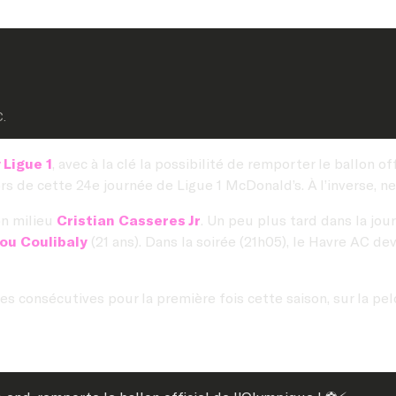
C.
 Ligue 1
, avec à la clé la possibilité de remporter le ballon 
rs de cette 24e journée de Ligue 1 McDonald’s. À l’inverse, n
on milieu
Cristian Casseres Jr
. Un peu plus tard dans la jou
u Coulibaly
(21 ans). Dans la soirée (21h05), le Havre AC de
res consécutives pour la première fois cette saison, sur la p