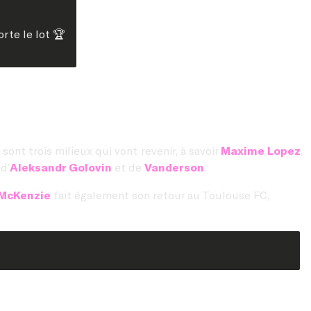
rte le lot 🏆
e sont trois milieux qui vont revenir, à savoir
Maxime Lopez
,
d’
Aleksandr Golovin
et de
Vanderson
.
McKenzie
fait également son retour au Toulouse FC,