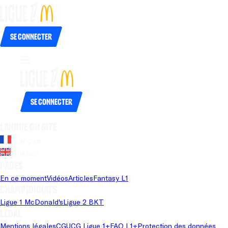
Se connecter
Se connecter
Langue du site
Français
Anglais
Pages
En ce moment
Vidéos
Articles
Fantasy L1
Championnats
Ligue 1 McDonald's
Ligue 2 BKT
Légal
Mentions légales
CGU
CG Ligue 1+
FAQ L1+
Protection des données