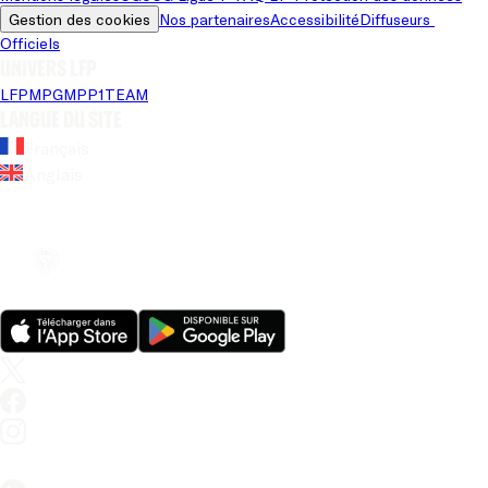
Gestion des cookies
Nos partenaires
Accessibilité
Diffuseurs 
Officiels
Univers LFP
LFP
MPG
MPP
1TEAM
Langue du site
Français
Anglais