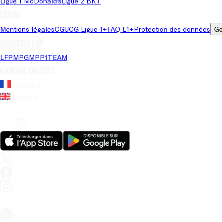
Ligue 1 McDonald's
Ligue 2 BKT
Légal
Mentions légales
CGU
CG Ligue 1+
FAQ L1+
Protection des données
Ge
Univers LFP
LFP
MPG
MPP
1TEAM
Langue du site
Français
Anglais