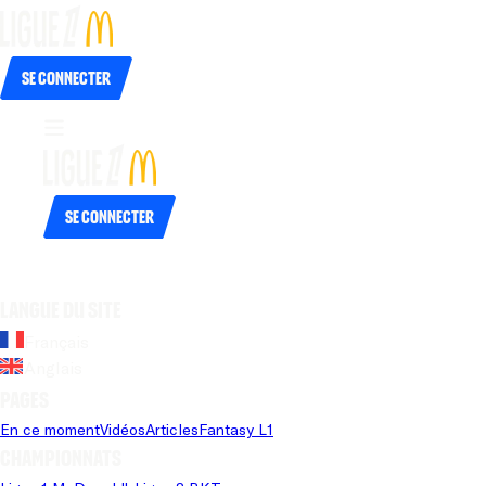
Se connecter
Se connecter
Langue du site
Français
Anglais
Pages
En ce moment
Vidéos
Articles
Fantasy L1
Championnats