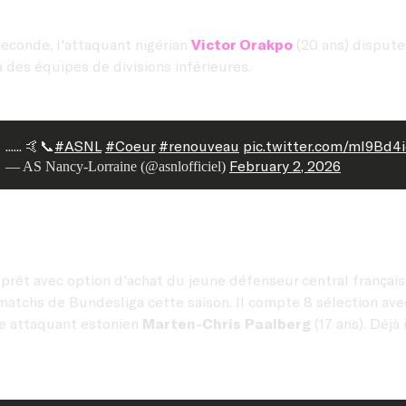
seconde, l'attaquant nigérian
Victor Orakpo
(20 ans) disputer
des équipes de divisions inférieures.
...... 🤙📞
#ASNL
#Coeur
#renouveau
pic.twitter.com/ml9Bd4
February 2, 2026
— AS Nancy-Lorraine (@asnlofficiel)
n prêt avec option d'achat du jeune défenseur central françai
 4 matchs de Bundesliga cette saison. Il compte 8 sélection av
ne attaquant estonien
Marten-Chris Paalberg
(17 ans). Déjà