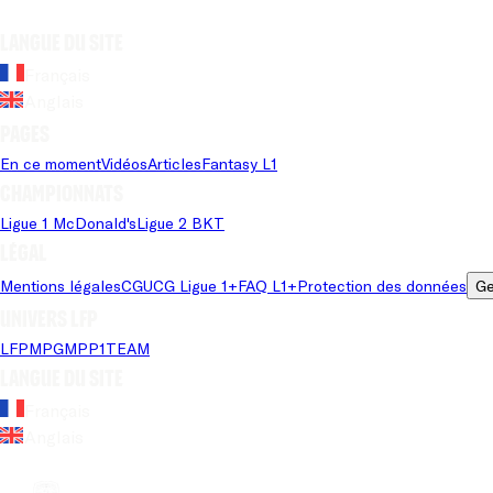
Langue du site
Français
Anglais
Pages
En ce moment
Vidéos
Articles
Fantasy L1
Championnats
Ligue 1 McDonald's
Ligue 2 BKT
Légal
Mentions légales
CGU
CG Ligue 1+
FAQ L1+
Protection des données
Ge
Univers LFP
LFP
MPG
MPP
1TEAM
Langue du site
Français
Anglais