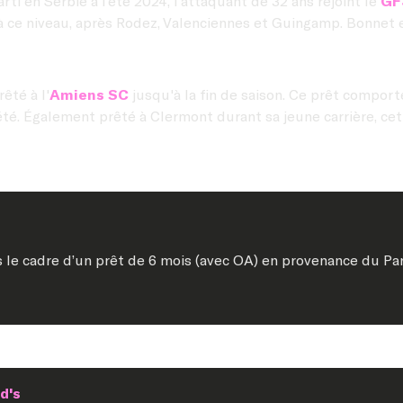
ti en Serbie à l’été 2024, l’attaquant de 32 ans rejoint le
GF
à ce niveau, après Rodez, Valenciennes et Guingamp. Bonnet e
êté à l'
Amiens SC
jusqu'à la fin de saison. Ce prêt comport
l'été. Également prêté à Clermont durant sa jeune carrière, cet
ns le cadre d’un prêt de 6 mois (avec OA) en provenance du Par
d's