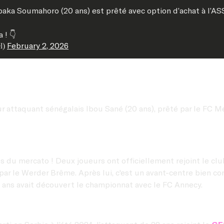
aka Soumahoro (20 ans) est prêté avec option d’achat à l’A
 ! 👇
February 2, 2026
l)
ur attaquant sénégalais Ibou Sané (20 ans), prêté par le FC Met
s du mercato ! Deux joueurs ont officiellement rejoint le cl
n par le Werder Brême. Après lui, c'est un avant-centre bien co
4 ans avait découvert le championnat avec le FC Annecy.