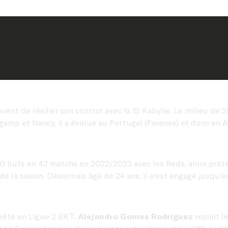
 vient de résilier son contrat avec la JS Kabylie. Le milieu de 
gamp et Nancy, il a évolué au Portugal (Farense) et donc en A
0 buts en 42 matchs en 2022/2023 avec les Reds, alors prêté pa
de la saison. Désormais âgé de 24 ans, il s'est engagé jusqu'e
prêté en Ligue 2 BKT.
Alejandro Gomes Rodríguez
rejoint l