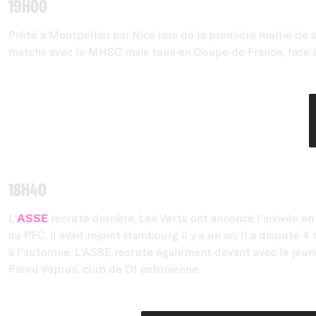
19h00
Prêté à Montpellier par Nice lors de la première moitié de 
matchs avec le MHSC mais tous en Coupe de France, face à 
18h40
L'
ASSE
recrute derrière. Les Verts ont annoncé l'arrivée e
au PFC, il avait rejoint Hambourg il y a un an. Il a disputé
à l'automne. L'ASSE recrute également devant avec le jeu
Pärnu Vaprus, club de D1 estonienne.