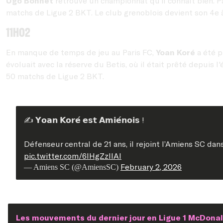
Ugo Bonnet
retrouve un championnat qu’il connaît bien. Par
matchs de Ligue 2 BKT. Le club grenoblois devient son 4e 
11h02
En manque de temps de jeu au Paris FC,
Yoan Koré
a été pr
évoluait avec la réserve du Betis, où il était prêté depuis 
50 matchs de Ligue 2 BKT.
✍️ 𝗬𝗼𝗮𝗻 𝗞𝗼𝗿𝗲́ 𝗲𝘀𝘁 𝗔𝗺𝗶𝗲́𝗻𝗼𝗶𝘀 !
Défenseur central de 21 ans, il rejoint l’Amiens SC da
pic.twitter.com/6lHgZzIIAl
February 2, 2026
— Amiens SC (@AmiensSC)
Les mouvements du dernier jour en Ligue 1 McDonal