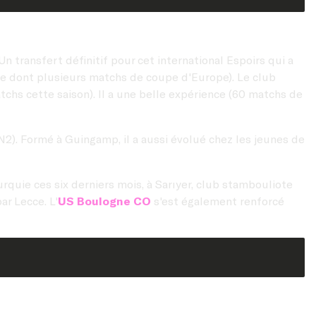
n transfert définitif pour cet international Espoirs qui a
te dont plusieurs matchs de coupe d'Europe). Le club
tchs cette saison). Il a une belle expérience (60 matchs de
 (N2). Formé à Guingamp, il a aussi évolué chez les jeunes de
urquie ces six derniers mois, à Sarıyer, club stambouliote
ar Lecce. L'
US Boulogne CO
s'est également renforcé