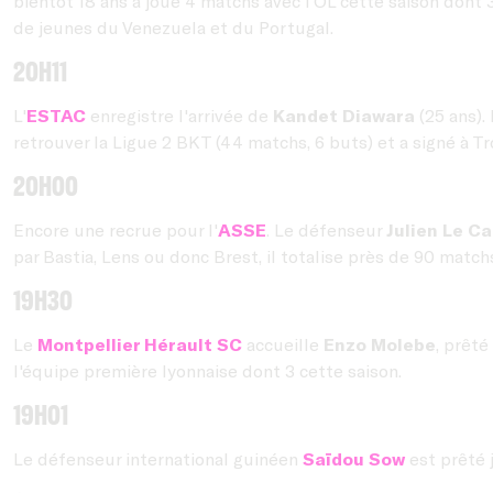
bientôt 18 ans a joué 4 matchs avec l’OL cette saison dont 
de jeunes du Venezuela et du Portugal.
20h11
L'
ESTAC
enregistre l'arrivée de
Kandet Diawara
(25 ans).
retrouver la Ligue 2 BKT (44 matchs, 6 buts) et a signé à T
20h00
Encore une recrue pour l'
ASSE
. Le défenseur
Julien Le Ca
par Bastia, Lens ou donc Brest, il totalise près de 90 matc
19h30
Le
Montpellier Hérault SC
accueille
Enzo Molebe
, prêté
l'équipe première lyonnaise dont 3 cette saison.
19h01
Le défenseur international guinéen
Saïdou Sow
est prêté 