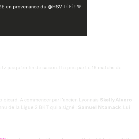
SSE en provenance du
@HSV
🇩🇪 ! 💚
z jusqu'en fin de saison. Il a pris part à 16 matchs de
ub picard. A commencer par l'ancien Lyonnais
Skelly Alvero
nnu de la Ligue 2 BKT qui a signé :
Samuel Ntamack
. Lui