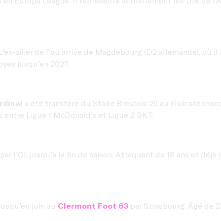
3 en Europa League. Il représente actuellement les U18 de l’
 L'ex-ailier de Pau arrive de Magdebourg (D2 allemande), où il 
royes jusqu'en 2027.
rdinal
a été transféré du Stade Brestois 29 au club stéphanoi
hs entre Ligue 1 McDonald's et Ligue 2 BKT.
 par l'OL jusqu'à la fin de saison. Attaquant de 18 ans et déjà 
jusqu'en juin au
Clermont Foot 63
par Strasbourg. Âgé de 23 