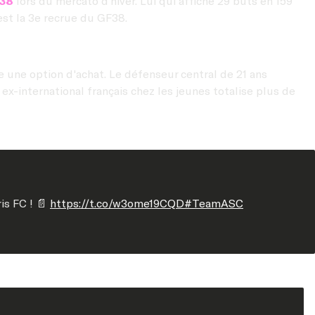
38
lors du mercato d’hiver. Lui qui affiche 29 buts en 159
st la 3e recrue du GF38.
e une option d'achat. Le défenseur central de 21 ans
 ex-international français chez les jeunes totalise plus de
is FC ! 📄
https://t.co/w3ome19CQD
#TeamASC