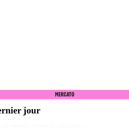
ur
Mercato
rnier jour
s du mercato d’hiver en Ligue 2 BKT.