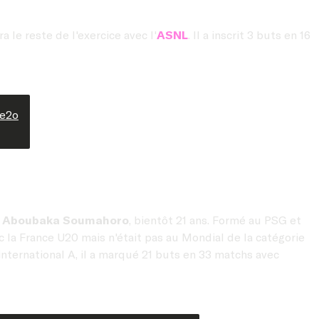
a le reste de l'exercice avec l'
ASNL
. Il a inscrit 3 buts en 16
ie2o
s
Aboubaka Soumahoro
, bientôt 21 ans. Formé au PSG et
ec la France U20 mais n'était pas au Mondial de la catégorie
 international A, il a marqué 21 buts en 33 matchs avec