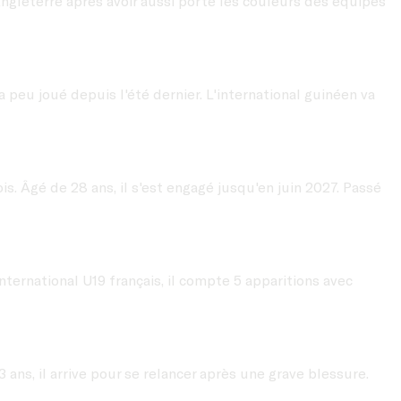
Angleterre après avoir aussi porté les couleurs des équipes
a peu joué depuis l'été dernier. L'international guinéen va
s. Âgé de 28 ans, il s'est engagé jusqu'en juin 2027. Passé
international U19 français, il compte 5 apparitions avec
ans, il arrive pour se relancer après une grave blessure.