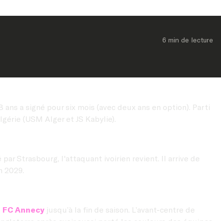
6 min
 de lecture
28 ans a signé pour six mois (avec deux ans en option). Parti
lgérie (USM Alger et JS Kabylie).
r Strasbourg, l'attaquant ivoirien revient. Il arrive de
n 2029.
e
FC Annecy
jusqu’à la fin de saison. L’avant-centre de