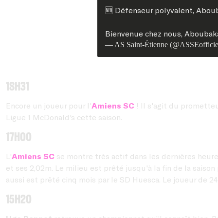
🆕 Défenseur polyvalent, Aboub
Bienvenue chez nous, Aboubaka
— AS Saint-Étienne (@ASSEofficie
18h31
Encore un joueur pour l'
Amiens SC
! Il s'agit du promette
Ligue 1 McDonald's cette saison.
17h00
L'
Amiens SC
se montre très actif dans les dernières heure
et ses 2,02m. Le milieu est prêté jusqu'à la fin de la saiso
aussi est prêté cinq mois par le SD Huesca. Le joueur de 2
15h20