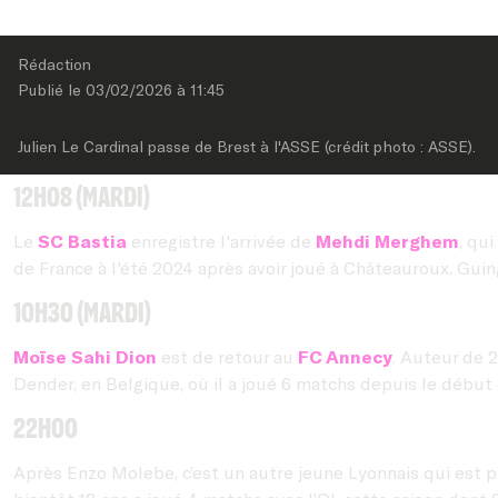
Rédaction
Publié le 
03/02/2026
 à 
11:45
Julien Le Cardinal passe de Brest à l'ASSE (crédit photo : ASSE).
12h08 (mardi)
Le
SC Bastia
enregistre l'arrivée de
Mehdi Merghem
, qui
de France à l'été 2024 après avoir joué à Châteauroux, Guin
10h30 (mardi)
Moïse Sahi Dion
est de retour au
FC Annecy
. Auteur de 2
Dender, en Belgique, où il a joué 6 matchs depuis le début 
22h00
Après Enzo Molebe, c’est un autre jeune Lyonnais qui est 