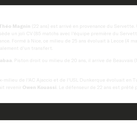
Théo Magnin
(22 ans) est arrivé en provenance du Servette. U
ssède un joli CV (85 matchs avec l'équipe première du Servet
nce. Formé à Nice, ce milieu de 25 ans évoluait à Lecce (4 ma
galement d'un transfert.
rabaa
. Piston droit ou milieu de 20 ans, il arrive de Beauvais
'ex-milieu de l'AC Ajaccio et de l'USL Dunkerque évoluait en T
ait revenir
Owen Kouassi
. Le défenseur de 22 ans est prêté p