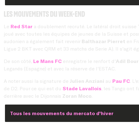
Les mouvements du week-end
Le
Red Star
a doublement recruté. Le latéral droit suisse
joué avec toutes les équipes de jeunes de la Suisse et po
audonien a également fait revenir
Balthazar Pierret
en Fra
Ligue 2 BKT avec QRM et 33 matchs de Serie A). Il s'agit é
De son côté,
Le Mans FC
enregistre le renfort d'
Adil Bou
Leganés (Espagne) et avec la réserve de l'ESTAC.
A noter aussi la signature de
Julien Anziani
au
Pau FC
. L
de D2. Pour ce qui est du
Stade Lavallois
, les Tango ont f
derrière avec le Dijonnais
Zoran Moco
.
Tous les mouvements du mercato d'hiver