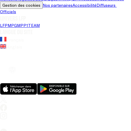
Gestion des cookies
Nos partenaires
Accessibilité
Diffuseurs 
Officiels
Univers LFP
LFP
MPG
MPP
1TEAM
Langue du site
Français
Anglais