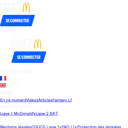
Se connecter
Se connecter
Langue du site
Français
Anglais
Pages
En ce moment
Vidéos
Articles
Fantasy L1
Championnats
Ligue 1 McDonald's
Ligue 2 BKT
Légal
Mentions légales
CGU
CG Ligue 1+
FAQ L1+
Protection des données