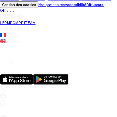
Gestion des cookies
Nos partenaires
Accessibilité
Diffuseurs 
Officiels
Univers LFP
LFP
MPG
MPP
1TEAM
Langue du site
Français
Anglais