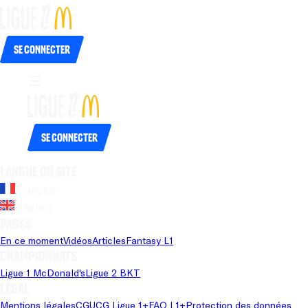
Se connecter
Se connecter
Langue du site
Français
Anglais
Pages
En ce moment
Vidéos
Articles
Fantasy L1
Championnats
Ligue 1 McDonald's
Ligue 2 BKT
Légal
Mentions légales
CGU
CG Ligue 1+
FAQ L1+
Protection des données