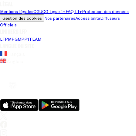
Légal
Mentions légales
CGU
CG Ligue 1+
FAQ L1+
Protection des données
Gestion des cookies
Nos partenaires
Accessibilité
Diffuseurs 
Officiels
Univers LFP
LFP
MPG
MPP
1TEAM
Langue du site
Français
Anglais