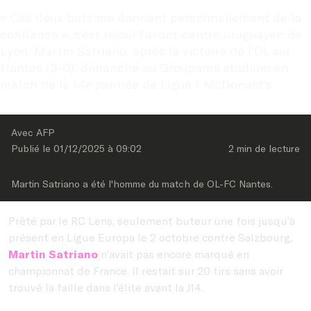
« Ces deux buts me donnent personnellement de la 
confiance », s’est réjoui l’avant-centre uruguayen de 
Lyon, Martin Satriano, après la victoire de l’OL sur 
Nantes (3-0), dimanche au Groupama stadium en 
match de la 14e journée de Ligue 1 McDonald’s.
Avec AFP
Publié le 
01/12/2025
 à 
09:02
2 min
 de lecture
Martin Satriano a été l'homme du match de OL-FC Nantes.
Prêté par le RC Lens, seulement buteur une fois jusqu’à
présent en Ligue Europa le 2 octobre contre Salzbourg,
Martin Satriano
n’avait pas encore marqué en
championnat de France. Il restait sur 20 tirs sans avoir
trouvé la faille dans l’élite avant la J14.