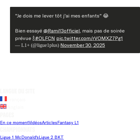
"Je dois me lever tôt j'ai mes enfants" 😂
Bien essayé
@Rami13officiel
, mais pas de soirée
prévue 🍾
#OLFCN
pic.twitter.com/rVOMXZ7Pg1
November 30, 2025
— L1+ (@ligue1plus)
Langue du site
Français
Anglais
Pages
En ce moment
Vidéos
Articles
Fantasy L1
Championnats
Ligue 1 McDonald's
Ligue 2 BKT