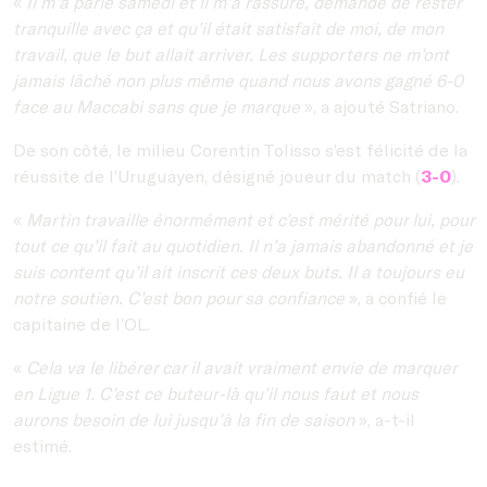
«
Il m’a parlé samedi et il m’a rassuré, demandé de rester
tranquille avec ça et qu’il était satisfait de moi, de mon
travail, que le but allait arriver. Les supporters ne m’ont
jamais lâché non plus même quand nous avons gagné 6-0
face au Maccabi sans que je marque
», a ajouté Satriano.
De son côté, le milieu Corentin Tolisso s’est félicité de la
réussite de l’Uruguayen, désigné joueur du match (
3-0
).
«
Martin travaille énormément et c’est mérité pour lui, pour
tout ce qu’il fait au quotidien. Il n’a jamais abandonné et je
suis content qu’il ait inscrit ces deux buts. Il a toujours eu
notre soutien. C’est bon pour sa confiance
», a confié le
capitaine de l’OL.
«
Cela va le libérer car il avait vraiment envie de marquer
en Ligue 1. C’est ce buteur-là qu’il nous faut et nous
aurons besoin de lui jusqu’à la fin de saison
», a-t-il
estimé.