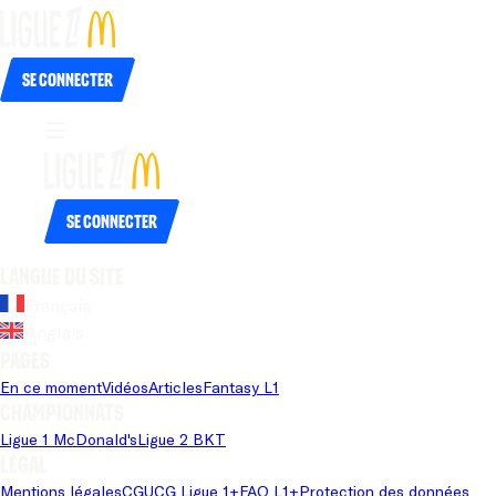
Se connecter
Se connecter
Langue du site
Français
Anglais
Pages
En ce moment
Vidéos
Articles
Fantasy L1
Championnats
Ligue 1 McDonald's
Ligue 2 BKT
Légal
Mentions légales
CGU
CG Ligue 1+
FAQ L1+
Protection des données