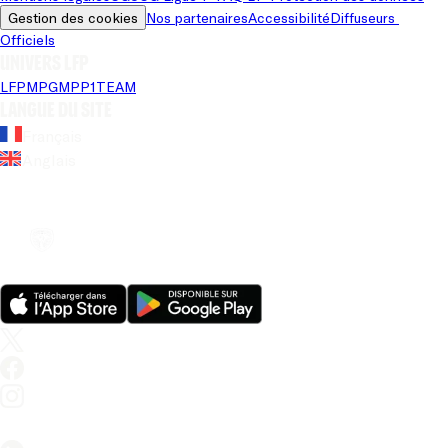
Gestion des cookies
Nos partenaires
Accessibilité
Diffuseurs 
Officiels
Univers LFP
LFP
MPG
MPP
1TEAM
Langue du site
Français
Anglais