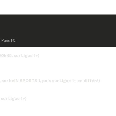
-Paris FC.
0h45, sur Ligue 1+)
sur beIN SPORTS 1, puis sur Ligue 1+ en différé)
sur Ligue 1+)