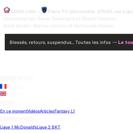
LOSC Lille –
Paris FC (dimanche, 20h45, sur Ligu
Commenté par Xavier Domergue et Benoît Cheyrou
Bord terrain : Marina Lorenzo et Guillaume Hoarau
Blessés, retours, suspendus... Toutes les infos →
Le tou
Langue du site
Français
Anglais
Pages
En ce moment
Vidéos
Articles
Fantasy L1
Championnats
Ligue 1 McDonald's
Ligue 2 BKT