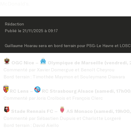
McDonald’s.
Rédaction
Publié le 
21/11/2025
 à 
09:17
Guillaume Hoarau sera en bord terrain pour PSG-Le Havre et LOSC
OGC Nice –
Olympique de Marseille (vendredi, 2
Commenté par Xavier Domergue et Benoît Cheyrou
Bord terrain : Timothée Maymon et Souleymane Diawara
RC Lens –
RC Strasbourg Alsace (samedi, 17h00, 
Commenté par Joris Crolbois et François Clerc
Stade Rennais FC –
AS Monaco (samedi, 19h00, 
Commenté par Sébastien Dupuis et Charlotte Lorgeré
Bord terrain : David Aiello