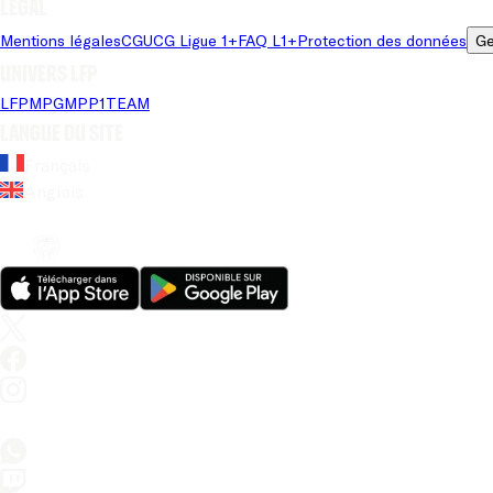
Légal
Mentions légales
CGU
CG Ligue 1+
FAQ L1+
Protection des données
Ge
Univers LFP
LFP
MPG
MPP
1TEAM
Langue du site
Français
Anglais