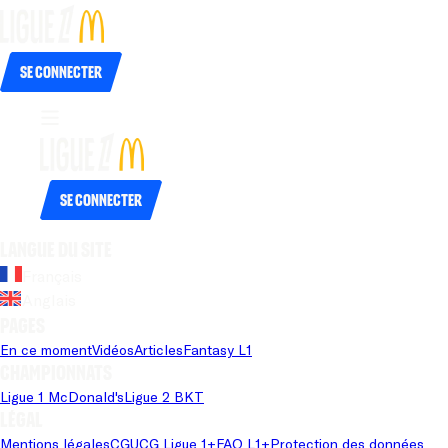
Se connecter
Se connecter
Langue du site
Français
Anglais
Pages
En ce moment
Vidéos
Articles
Fantasy L1
Championnats
Ligue 1 McDonald's
Ligue 2 BKT
Légal
Mentions légales
CGU
CG Ligue 1+
FAQ L1+
Protection des données