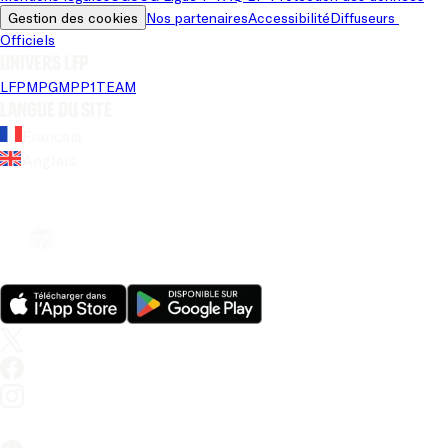
Gestion des cookies
Nos partenaires
Accessibilité
Diffuseurs 
Officiels
Univers LFP
LFP
MPG
MPP
1TEAM
Langue du site
Français
Anglais