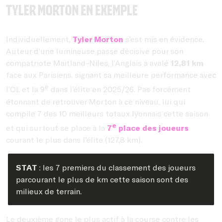
Tyler Morton en exemple
Individuellement,
Tyler Morton
s’est mis en évidence.
Auteur d’une lumineuse passe décisive pour son
compatriote Maitland-Niles, l’Anglais a avalé
12,81 km
face aux Parisiens, signant sa meilleure performance avec
e
l’OL et la 9
dans l’élite en 2025/26. Pas forcément
étonnant de retrouver Morton à ce niveau, lui qui
compile 7 des 10 meilleurs totaux lyonnais cette saison
e
et qui surtout se place à la
7
place des joueurs
courant le plus dans l’élite (127,8 km).
STAT
: les 7 premiers du classement des joueurs
parcourant le plus de km cette saison sont des
milieux de terrain.
Le deuxième gone le plus actif à la course contre les