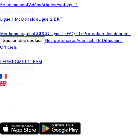
En ce moment
Vidéos
Articles
Fantasy L1
Championnats
Ligue 1 McDonald's
Ligue 2 BKT
Légal
Mentions légales
CGU
CG Ligue 1+
FAQ L1+
Protection des données
Gestion des cookies
Nos partenaires
Accessibilité
Diffuseurs 
Officiels
Univers LFP
LFP
MPG
MPP
1TEAM
Langue du site
Français
Anglais