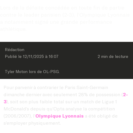
Lors de la défaite concédée en toute fin de partie 
contre le leader parisien (2-3), l’Olympique Lyonnais 
a notamment signé une grande performance 
athlétique.
Rédaction
Publié le 
12/11/2025
 à 
16:07
2 min
 de lecture
Tyler Moton lors de OL-PSG.
Pour parvenir à contrarier le Paris Saint-Germain
dimanche dernier avec seulement 28% de possession (
2-
3
), soit son plus faible total sur un match de Ligue 1
McDonald’s depuis qu’Opta analyse la compétition
(2006/2007), l’
Olympique Lyonnais
a été obligé de
s’employer physiquement.