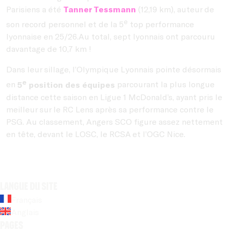
Parisiens a été
Tanner Tessmann
(12,19 km), auteur de
e
son record personnel et de la 5
top performance
lyonnaise en 25/26.Au total, sept lyonnais ont parcouru
davantage de 10,7 km !
Dans leur sillage, l’Olympique Lyonnais pointe désormais
e
en
5
position des équipes
parcourant la plus longue
distance cette saison en Ligue 1 McDonald’s, ayant pris le
meilleur sur le RC Lens après sa performance contre le
PSG. Au classement, Angers SCO figure assez nettement
en tête, devant le LOSC, le RCSA et l’OGC Nice.
Langue du site
Français
Anglais
Pages