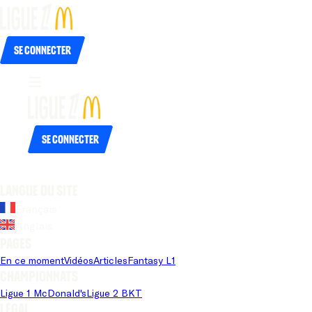
Se connecter
Se connecter
Langue du site
Français
Anglais
Pages
En ce moment
Vidéos
Articles
Fantasy L1
Championnats
Ligue 1 McDonald's
Ligue 2 BKT
Légal