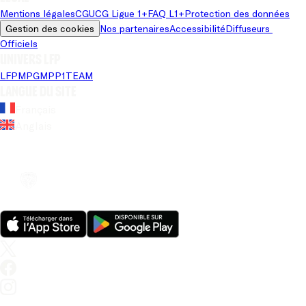
Mentions légales
CGU
CG Ligue 1+
FAQ L1+
Protection des données
Gestion des cookies
Nos partenaires
Accessibilité
Diffuseurs 
Officiels
Univers LFP
LFP
MPG
MPP
1TEAM
Langue du site
Français
Anglais