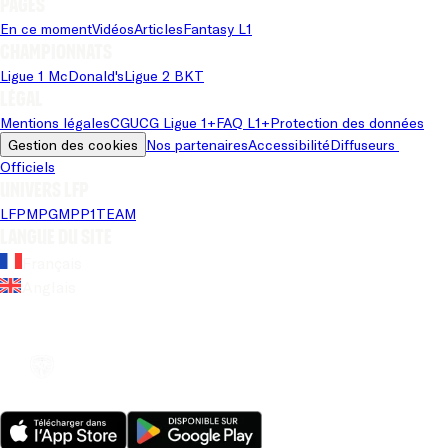
Pages
En ce moment
Vidéos
Articles
Fantasy L1
Championnats
Ligue 1 McDonald's
Ligue 2 BKT
Légal
Mentions légales
CGU
CG Ligue 1+
FAQ L1+
Protection des données
Gestion des cookies
Nos partenaires
Accessibilité
Diffuseurs 
Officiels
Univers LFP
LFP
MPG
MPP
1TEAM
Langue du site
Français
Anglais