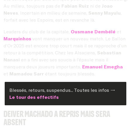
Au milieu, toujours pas de
Fabian Ruiz
ni de
Joao
Neves
. Incertain en milieu de semaine,
Senny Mayulu
,
forfait avec les Espoirs, est en revanche là.
Leaders du club de la capitale,
Ousmane Dembélé
et
Marquinhos
vont manquer un nouveau match. Le Ballon
d’Or 2025 est encore trop court mais il se rapproche d’un
retour à la compétition. Chez les Alsaciens,
Sebastian
Nanasi
en a fini avec ses soucis à l’épaule mais il
manquera deux joueurs importants,
Emanuel Emegha
et
Mamadou Sarr
étant toujours blessés.
Blessés, retours, suspendus... Toutes les infos →
Le tour des effectifs
Deiver Machado a repris mais sera
absent