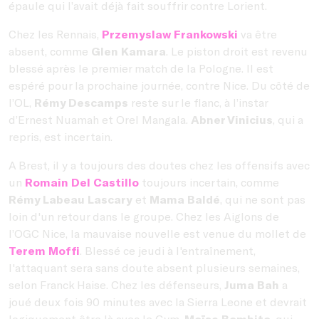
épaule qui l’avait déjà fait souffrir contre Lorient.
Chez les Rennais,
Przemyslaw Frankowski
va être
absent, comme
Glen Kamara
. Le piston droit est revenu
blessé après le premier match de la Pologne. Il est
espéré pour la prochaine journée, contre Nice. Du côté de
l’OL,
Rémy Descamps
reste sur le flanc, à l’instar
d’Ernest Nuamah et Orel Mangala.
Abner Vinicius
, qui a
repris, est incertain.
A Brest, il y a toujours des doutes chez les offensifs avec
un
Romain Del Castillo
toujours incertain, comme
Rémy Labeau Lascary
et
Mama Baldé
, qui ne sont pas
loin d'un retour dans le groupe
. Chez les Aiglons de
l’OGC Nice, la mauvaise nouvelle est venue du mollet de
Terem Moffi
. Blessé ce jeudi à l'entraînement,
l'attaquant sera sans doute absent plusieurs semaines,
selon Franck Haise. Chez les défenseurs,
Juma Bah
a
joué deux fois 90 minutes avec la Sierra Leone et devrait
logiquement être là avec le Gym.
Moïse Bombito
, qui