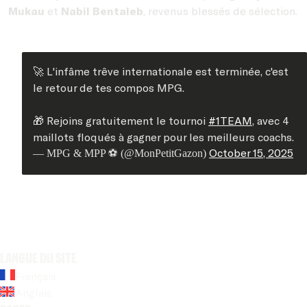
Mukau
et
Nabil Bentaleb
, revenus blessés de sélection.
🚀 L'infâme trêve internationale est terminée, c'est
le retour de tes compos MPG.
🎁 Rejoins gratuitement le tournoi
#1TEAM
, avec 4
maillots floqués à gagner pour les meilleurs coachs.
October 15, 2025
— MPG & MPP ⚽️ (@MonPetitGazon)
Langue du site
Français
Anglais