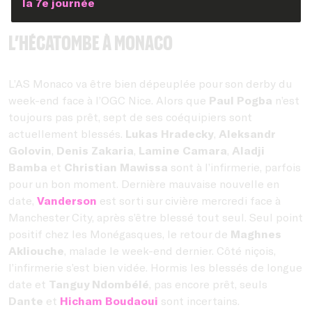
la 7e journée
L’hécatombe à Monaco
L’AS Monaco va être bien dépeuplée pour son derby du
week-end face à l’OGC Nice. Alors que
Paul Pogba
n’est
toujours pas prêt, sept de ses coéquipiers sont
actuellement blessés.
Lukas Hradecky
,
Aleksandr
Golovin
,
Denis Zakaria
,
Lamine Camara
,
Aladji
Bamba
et
Christian Mawissa
sont à l’infirmerie, parfois
pour un bon moment. Dernière mauvaise nouvelle en
date,
Vanderson
est sorti sur civière mercredi face à
Manchester City, après s’être blessé tout seul. Seul point
positif chez les Monégasques, le retour de
Maghnes
Akliouche
, malade le week-end dernier. Côté niçois,
l’infirmerie s’est bien vidée. Hormis les blessés de longue
date et
Tanguy Ndombélé
, pas encore prêt, seuls
Dante
et
Hicham Boudaoui
sont incertains.