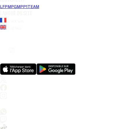
LFP
MPG
MPP
1TEAM
Langue du site
Français
Anglais