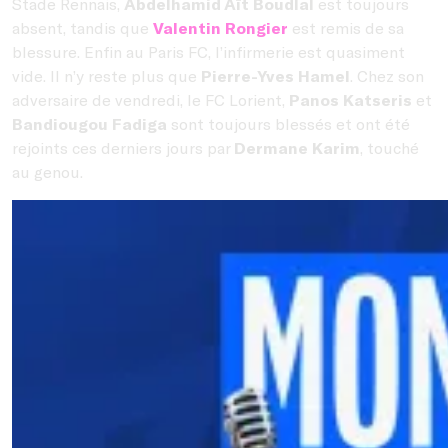
Stade Rennais,
Abdelhamid Aït Boudlal
est toujours
absent, tandis que
Valentin Rongier
est remis de sa
blessure. Enfin au Paris FC, l’infirmerie est quasiment
vide. Il n’y reste plus que
Pierre-Yves Hamel
. Chez son
adversaire de vendredi, le FC Lorient,
Panos Katseris
et
Bandiougou Fadiga
sont toujours blessés et ont été
rejoints ces derniers jours par
Dermane Karim
, touché
au genou.