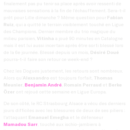
finalement pas pu tenir sa place après avoir ressenti de
mauvaises sensations à la fin de l’échauffement. Sera-t-il
prêt pour Lille dimanche ? Même question pour
Fabian
Ruiz
, qui a quitté le terrain visiblement touché en Ligue
des Champions. Dernier membre du trio magique du
milieu parisien,
Vitinha
a joué 90 minutes en Catalogne
mais il est lui aussi incertain après être sorti blessé lors
de la 6e journée. Blessé depuis un mois,
Désiré Doué
pourra-t-il faire son retour ce week-end ?
Chez les Dogues justement, les retours sont nombreux.
Alors qu’
Alexsandro
est toujours forfait,
Thomas
Meunier
,
Benjamin André
,
Romain Perraud
et
Berke
Özer
ont rejoué cette semaine en Ligue Europa.
De son côté, le RC Strasbourg Alsace a vécu des derniers
jours difficiles avec les blessures de deux de ses piliers :
l’attaquant
Emanuel Emegha
et le défenseur
Mamadou Sarr
, touché
aux ischio-jambiers à