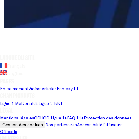
Langue du site
Français
Anglais
Pages
En ce moment
Vidéos
Articles
Fantasy L1
Championnats
Ligue 1 McDonald's
Ligue 2 BKT
Légal
Mentions légales
CGU
CG Ligue 1+
FAQ L1+
Protection des données
Gestion des cookies
Nos partenaires
Accessibilité
Diffuseurs 
Officiels
Univers LFP