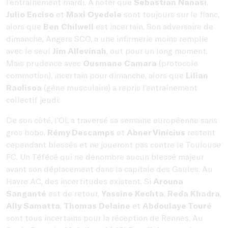
l’entraînement mardi. A noter que
Sebastian Nanasi
,
Julio Enciso
et
Maxi Oyedele
sont toujours sur le flanc,
alors que
Ben Chilwell
est incertain. Son adversaire de
dimanche, Angers SCO, a une infirmerie moins remplie
avec le seul
Jim Allevinah
, out pour un long moment.
Mais prudence avec
Ousmane Camara
(protocole
commotion), incertain pour dimanche, alors que
Lilian
Raolisoa
(gêne musculaire) a repris l’entraînement
collectif jeudi.
De son côté, l’OL a traversé sa semaine européenne sans
gros bobo.
Rémy Descamps
et
Abner Vinicius
restent
cependant blessés et ne joueront pas contre le Toulouse
FC. Un Téfécé qui ne dénombre aucun blessé majeur
avant son déplacement dans la capitale des Gaules. Au
Havre AC, des incertitudes existent. Si
Arouna
Sanganté
est de retour,
Yassine Kechta
,
Reda Khadra
,
Ally Samatta
,
Thomas Delaine
et
Abdoulaye Touré
sont tous incertains pour la réception de Rennes. Au