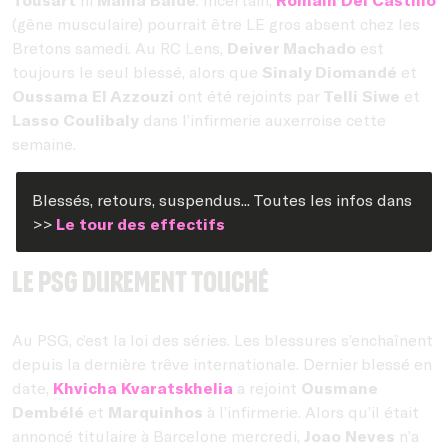
(gêne musculaire) pourrait être LE gros absent chez les
Bretons samedi. Au RC Lens,
Deiver Machado
est
toujours le seul blessé, alors que
Sinaly Diomandé
et
Oussama El Azzouzi
ont été rejoints par
Telli Siwe
et
Lasso Coulibaly
dans l’infirmerie auxerroise cette
semaine.
Blessés, retours, suspendus... Toutes les infos dans
>>
Le tour des effectifs
Le PSG durement touché
Au PSG, c’est la loi des séries. Les blessures s’enchaînent
depuis la dernière trêve internationale. Dernier blessé en
date,
Khvicha Kvaratskhelia
a rejoint
Ousmane
Dembélé
et
Marquinhos
à l’infirmerie. Alors qu’il était
annoncé titulaire à Barcelone mercredi,
Joao Neves
n’a