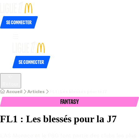
Se connecter
Se connecter
Retour
Accueil
Articles
FL1 : Les blessés pour la J7
Fantasy
FL1 : Les blessés pour la J7
L’AS Monaco et le PSG font partie des clubs les plus 