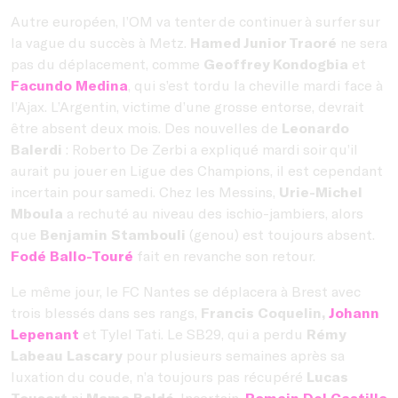
Autre européen, l’OM va tenter de continuer à surfer sur
la vague du succès à Metz.
Hamed Junior Traoré
ne sera
pas du déplacement, comme
Geoffrey Kondogbia
et
Facundo Medina
, qui s’est tordu la cheville mardi face à
l’Ajax. L’Argentin, victime d’une grosse entorse, devrait
être absent deux mois. Des nouvelles de
Leonardo
Balerdi
: Roberto De Zerbi a expliqué mardi soir qu’il
aurait pu jouer en Ligue des Champions, il est cependant
incertain pour samedi. Chez les Messins,
Urie-Michel
Mboula
a rechuté au niveau des ischio-jambiers, alors
que
Benjamin Stambouli
(genou) est toujours absent.
Fodé Ballo-Touré
fait en revanche son retour.
Le même jour, le FC Nantes se déplacera à Brest avec
trois blessés dans ses rangs,
Francis Coquelin,
Johann
Lepenant
et Tylel Tati. Le SB29, qui a perdu
Rémy
Labeau Lascary
pour plusieurs semaines après sa
luxation du coude, n’a toujours pas récupéré
Lucas
Tousart
ni
Mama Baldé
. Incertain,
Romain Del Castillo