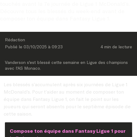
touchés avant la 7e journée de Ligue 1 McDonald’s. 
Découvre tous les blessés du week-end avant de 
composer ton équipe dans Fantasy Ligue 1.
Rédaction
Publié le 
03/10/2025
 à 
09:23
4 min
 de lecture
Vanderson s'est blessé cette semaine en Ligue des champions 
avec l'AS Monaco.
Les blessés s’accumulent après six journées de Ligue 1
McDonald’s. Pour t’aider au moment de composer ton
équipe dans Fantasy Ligue 1, on fait le point sur les
joueurs qui seront absents pour le septième épisode de
cette saison.
Compose ton équipe dans Fantasy Ligue 1 pour