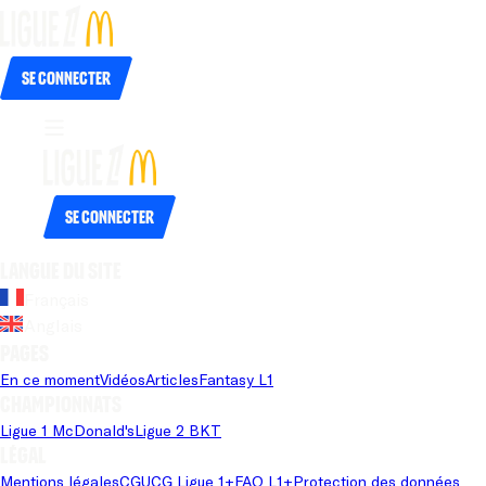
Se connecter
Se connecter
Langue du site
Français
Anglais
Pages
En ce moment
Vidéos
Articles
Fantasy L1
Championnats
Ligue 1 McDonald's
Ligue 2 BKT
Légal
Mentions légales
CGU
CG Ligue 1+
FAQ L1+
Protection des données