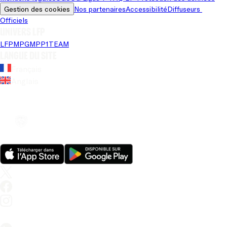
Gestion des cookies
Nos partenaires
Accessibilité
Diffuseurs 
Officiels
Univers LFP
LFP
MPG
MPP
1TEAM
Langue du site
Français
Anglais