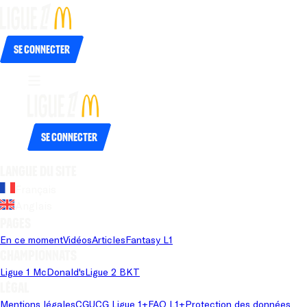
Se connecter
Se connecter
Langue du site
Français
Anglais
Pages
En ce moment
Vidéos
Articles
Fantasy L1
Championnats
Ligue 1 McDonald's
Ligue 2 BKT
Légal
Mentions légales
CGU
CG Ligue 1+
FAQ L1+
Protection des données