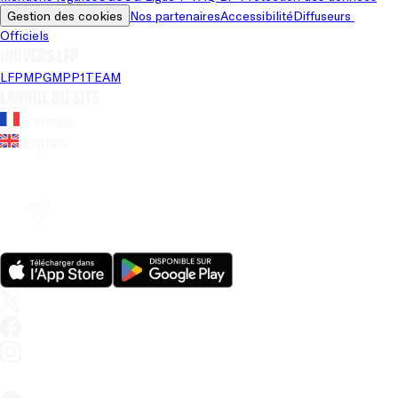
Gestion des cookies
Nos partenaires
Accessibilité
Diffuseurs 
Officiels
Univers LFP
LFP
MPG
MPP
1TEAM
Langue du site
Français
Anglais