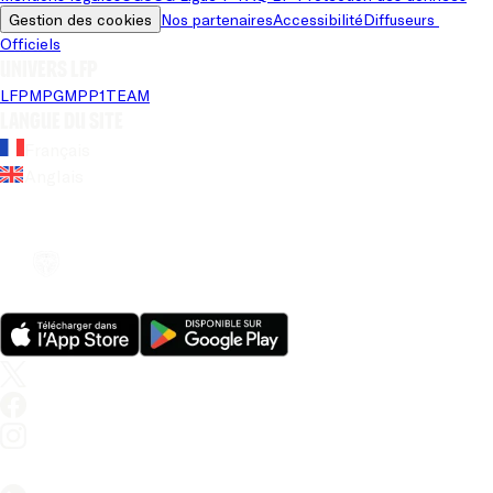
Gestion des cookies
Nos partenaires
Accessibilité
Diffuseurs 
Officiels
Univers LFP
LFP
MPG
MPP
1TEAM
Langue du site
Français
Anglais