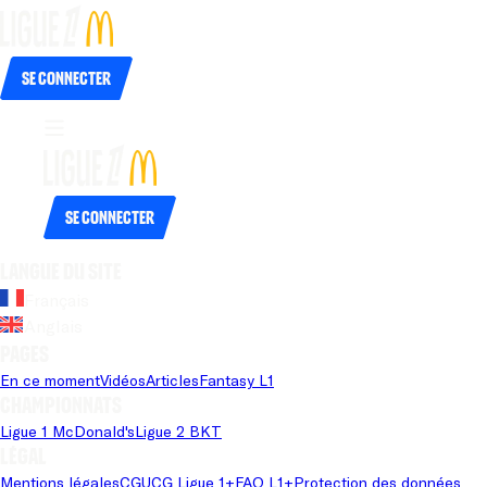
Se connecter
Se connecter
Langue du site
Français
Anglais
Pages
En ce moment
Vidéos
Articles
Fantasy L1
Championnats
Ligue 1 McDonald's
Ligue 2 BKT
Légal
Mentions légales
CGU
CG Ligue 1+
FAQ L1+
Protection des données