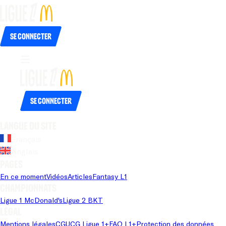
Se connecter
Se connecter
Langue du site
Français
Anglais
Pages
En ce moment
Vidéos
Articles
Fantasy L1
Championnats
Ligue 1 McDonald's
Ligue 2 BKT
Légal
Mentions légales
CGU
CG Ligue 1+
FAQ L1+
Protection des données