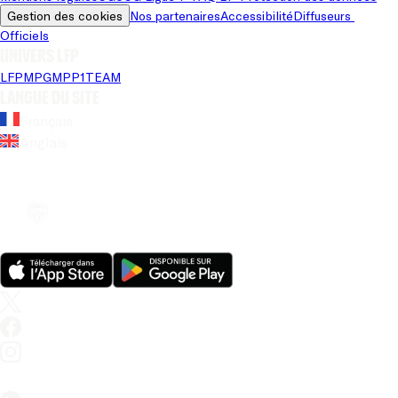
Gestion des cookies
Nos partenaires
Accessibilité
Diffuseurs 
Officiels
Univers LFP
LFP
MPG
MPP
1TEAM
Langue du site
Français
Anglais