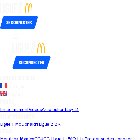
Se connecter
Se connecter
Langue du site
Français
Anglais
Pages
En ce moment
Vidéos
Articles
Fantasy L1
Championnats
Ligue 1 McDonald's
Ligue 2 BKT
Légal
Mentions légales
CGU
CG Ligue 1+
FAQ L1+
Protection des données