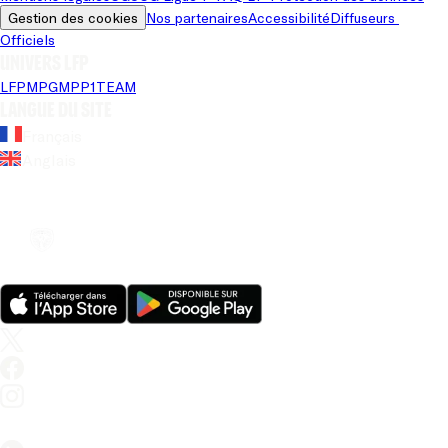
Gestion des cookies
Nos partenaires
Accessibilité
Diffuseurs 
Officiels
Univers LFP
LFP
MPG
MPP
1TEAM
Langue du site
Français
Anglais