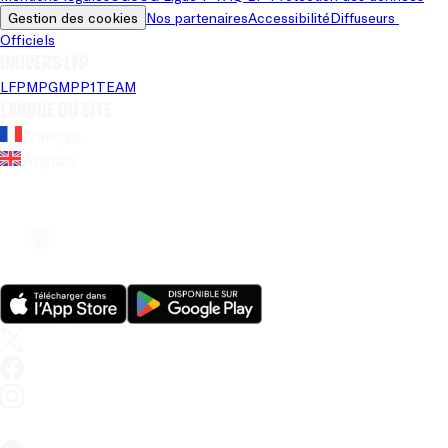
Gestion des cookies
Nos partenaires
Accessibilité
Diffuseurs 
Officiels
Univers LFP
LFP
MPG
MPP
1TEAM
Langue du site
Français
Anglais