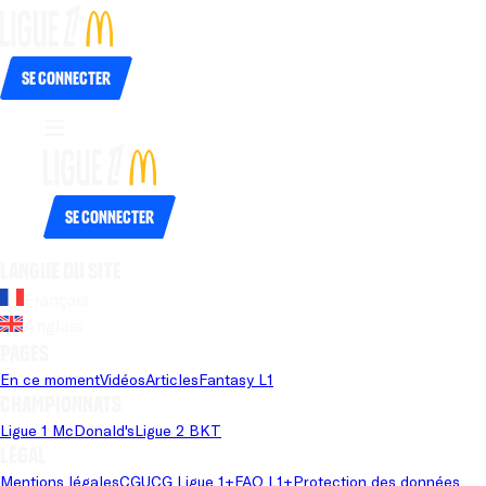
Se connecter
Se connecter
Langue du site
Français
Anglais
Pages
En ce moment
Vidéos
Articles
Fantasy L1
Championnats
Ligue 1 McDonald's
Ligue 2 BKT
Légal
Mentions légales
CGU
CG Ligue 1+
FAQ L1+
Protection des données