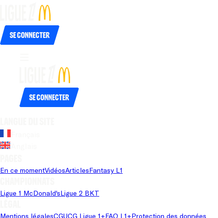
Se connecter
Se connecter
Langue du site
Français
Anglais
Pages
En ce moment
Vidéos
Articles
Fantasy L1
Championnats
Ligue 1 McDonald's
Ligue 2 BKT
Légal
Mentions légales
CGU
CG Ligue 1+
FAQ L1+
Protection des données