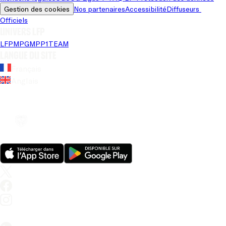
Gestion des cookies
Nos partenaires
Accessibilité
Diffuseurs 
Officiels
Univers LFP
LFP
MPG
MPP
1TEAM
Langue du site
Français
Anglais