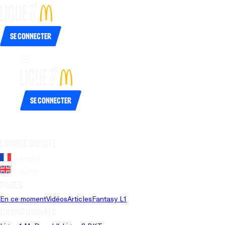
Se connecter
Se connecter
Langue du site
Français
Anglais
Pages
En ce moment
Vidéos
Articles
Fantasy L1
Championnats