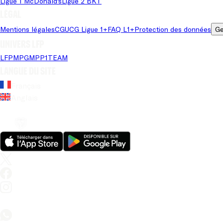
Ligue 1 McDonald's
Ligue 2 BKT
Légal
Mentions légales
CGU
CG Ligue 1+
FAQ L1+
Protection des données
Ge
Univers LFP
LFP
MPG
MPP
1TEAM
Langue du site
Français
Anglais