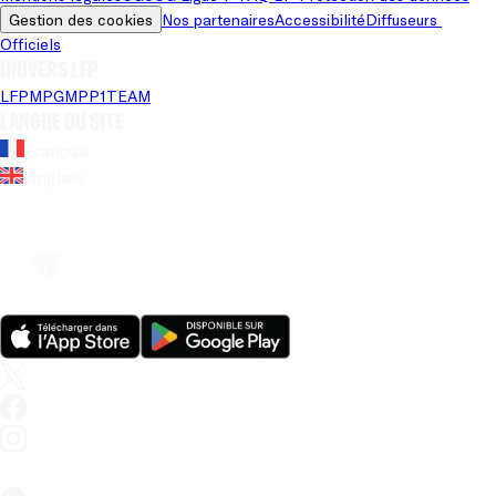
Gestion des cookies
Nos partenaires
Accessibilité
Diffuseurs 
Officiels
Univers LFP
LFP
MPG
MPP
1TEAM
Langue du site
Français
Anglais