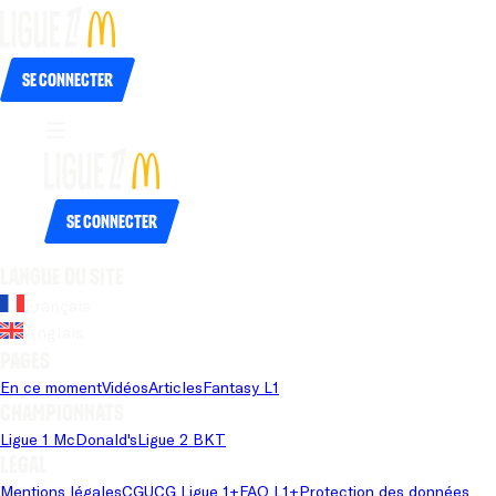
Se connecter
Se connecter
Langue du site
Français
Anglais
Pages
En ce moment
Vidéos
Articles
Fantasy L1
Championnats
Ligue 1 McDonald's
Ligue 2 BKT
Légal
Mentions légales
CGU
CG Ligue 1+
FAQ L1+
Protection des données