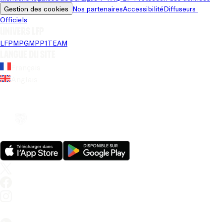
Gestion des cookies
Nos partenaires
Accessibilité
Diffuseurs 
Officiels
Univers LFP
LFP
MPG
MPP
1TEAM
Langue du site
Français
Anglais