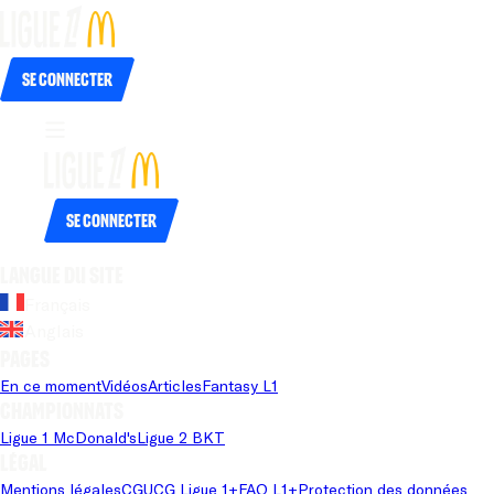
Se connecter
Se connecter
Langue du site
Français
Anglais
Pages
En ce moment
Vidéos
Articles
Fantasy L1
Championnats
Ligue 1 McDonald's
Ligue 2 BKT
Légal
Mentions légales
CGU
CG Ligue 1+
FAQ L1+
Protection des données