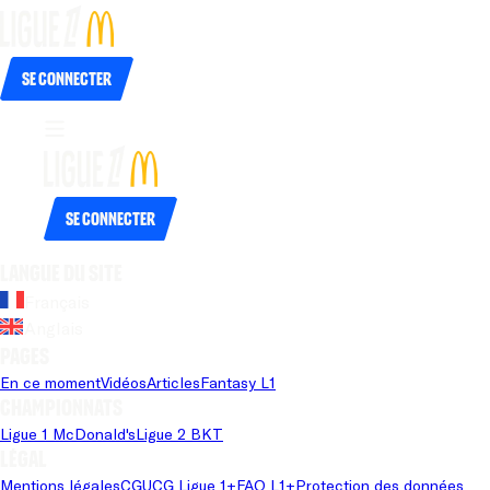
Se connecter
Se connecter
Langue du site
Français
Anglais
Pages
En ce moment
Vidéos
Articles
Fantasy L1
Championnats
Ligue 1 McDonald's
Ligue 2 BKT
Légal
Mentions légales
CGU
CG Ligue 1+
FAQ L1+
Protection des données