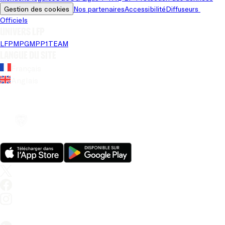
Gestion des cookies
Nos partenaires
Accessibilité
Diffuseurs 
Officiels
Univers LFP
LFP
MPG
MPP
1TEAM
Langue du site
Français
Anglais