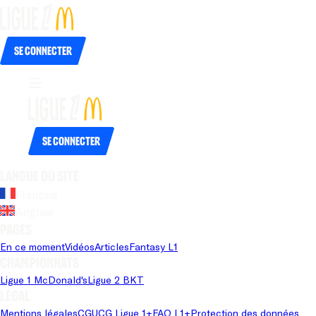
Se connecter
Se connecter
Langue du site
Français
Anglais
Pages
En ce moment
Vidéos
Articles
Fantasy L1
Championnats
Ligue 1 McDonald's
Ligue 2 BKT
Légal
Mentions légales
CGU
CG Ligue 1+
FAQ L1+
Protection des données