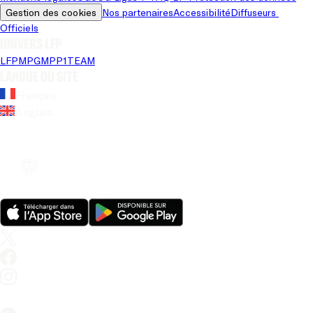
Gestion des cookies
Nos partenaires
Accessibilité
Diffuseurs 
Officiels
Univers LFP
LFP
MPG
MPP
1TEAM
Langue du site
Français
Anglais