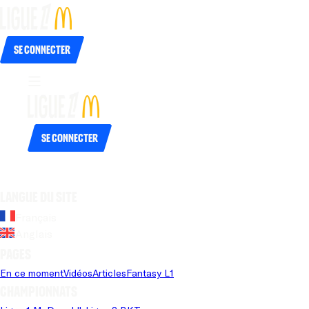
Se connecter
Se connecter
Langue du site
Français
Anglais
Pages
En ce moment
Vidéos
Articles
Fantasy L1
Championnats