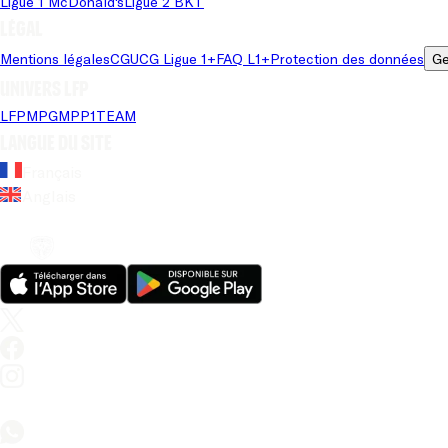
Ligue 1 McDonald's
Ligue 2 BKT
Légal
Mentions légales
CGU
CG Ligue 1+
FAQ L1+
Protection des données
Ge
Univers LFP
LFP
MPG
MPP
1TEAM
Langue du site
Français
Anglais