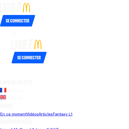
Se connecter
Se connecter
Langue du site
Français
Anglais
Pages
En ce moment
Vidéos
Articles
Fantasy L1
Championnats