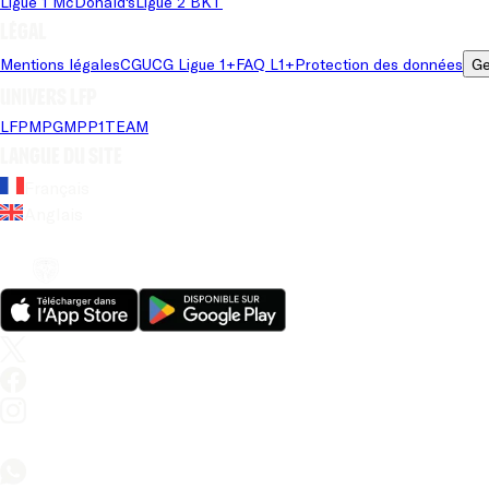
Ligue 1 McDonald's
Ligue 2 BKT
Légal
Mentions légales
CGU
CG Ligue 1+
FAQ L1+
Protection des données
Ge
Univers LFP
LFP
MPG
MPP
1TEAM
Langue du site
Français
Anglais