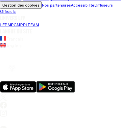
Gestion des cookies
Nos partenaires
Accessibilité
Diffuseurs 
Officiels
Univers LFP
LFP
MPG
MPP
1TEAM
Langue du site
Français
Anglais