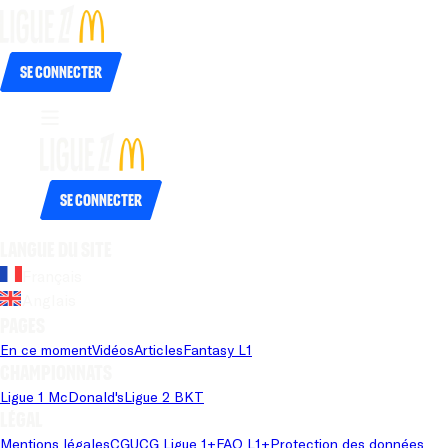
Se connecter
Se connecter
Langue du site
Français
Anglais
Pages
En ce moment
Vidéos
Articles
Fantasy L1
Championnats
Ligue 1 McDonald's
Ligue 2 BKT
Légal
Mentions légales
CGU
CG Ligue 1+
FAQ L1+
Protection des données