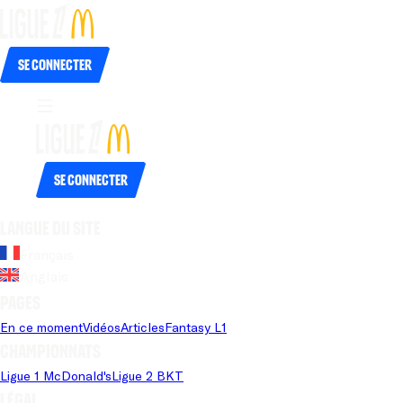
Se connecter
Se connecter
Langue du site
Français
Anglais
Pages
En ce moment
Vidéos
Articles
Fantasy L1
Championnats
Ligue 1 McDonald's
Ligue 2 BKT
Légal