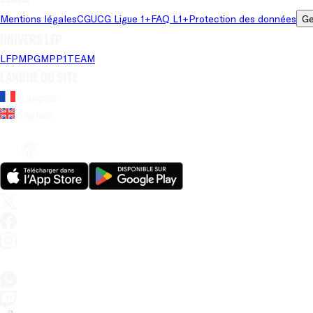
Mentions légales
CGU
CG Ligue 1+
FAQ L1+
Protection des données
Ge
Univers LFP
LFP
MPG
MPP
1TEAM
Langue du site
Français
Anglais