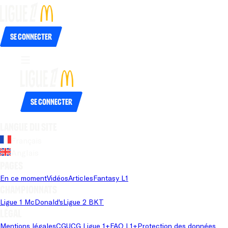
Se connecter
Se connecter
Langue du site
Français
Anglais
Pages
En ce moment
Vidéos
Articles
Fantasy L1
Championnats
Ligue 1 McDonald's
Ligue 2 BKT
Légal
Mentions légales
CGU
CG Ligue 1+
FAQ L1+
Protection des données