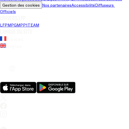
Gestion des cookies
Nos partenaires
Accessibilité
Diffuseurs 
Officiels
Univers LFP
LFP
MPG
MPP
1TEAM
Langue du site
Français
Anglais