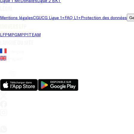
Ligue 1 McDonald's
Ligue 2 BKT
Légal
Mentions légales
CGU
CG Ligue 1+
FAQ L1+
Protection des données
Ge
Univers LFP
LFP
MPG
MPP
1TEAM
Langue du site
Français
Anglais