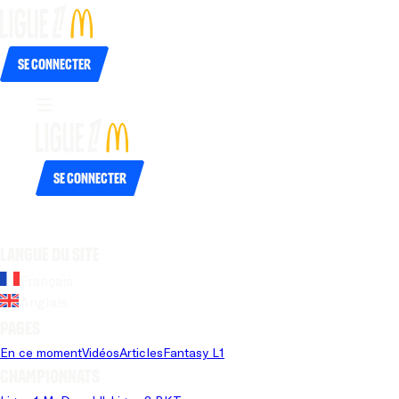
Se connecter
Se connecter
Langue du site
Français
Anglais
Pages
En ce moment
Vidéos
Articles
Fantasy L1
Championnats