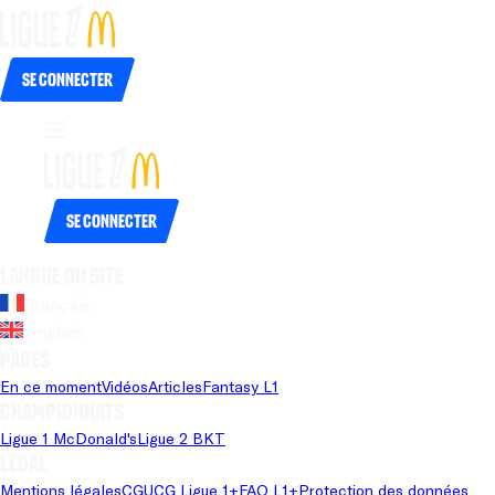
Se connecter
Se connecter
Langue du site
Français
Anglais
Pages
En ce moment
Vidéos
Articles
Fantasy L1
Championnats
Ligue 1 McDonald's
Ligue 2 BKT
Légal
Mentions légales
CGU
CG Ligue 1+
FAQ L1+
Protection des données