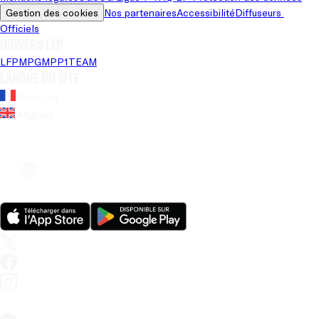
Gestion des cookies
Nos partenaires
Accessibilité
Diffuseurs 
Officiels
Univers LFP
LFP
MPG
MPP
1TEAM
Langue du site
Français
Anglais