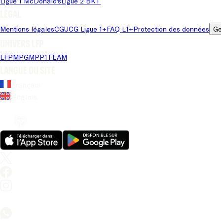
Ligue 1 McDonald's
Ligue 2 BKT
Légal
Mentions légales
CGU
CG Ligue 1+
FAQ L1+
Protection des données
Ge
Univers LFP
LFP
MPG
MPP
1TEAM
Langue du site
Français
Anglais