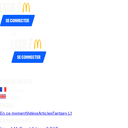
Se connecter
Se connecter
Langue du site
Français
Anglais
Pages
En ce moment
Vidéos
Articles
Fantasy L1
Championnats