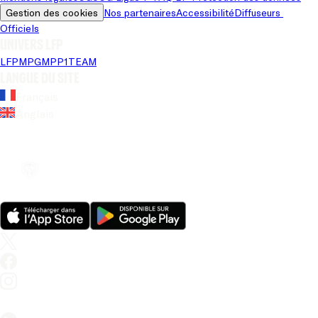
Gestion des cookies
Nos partenaires
Accessibilité
Diffuseurs 
Officiels
Univers LFP
LFP
MPG
MPP
1TEAM
Langue du site
Français
Anglais