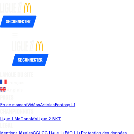
Se connecter
Se connecter
Langue du site
Français
Anglais
Pages
En ce moment
Vidéos
Articles
Fantasy L1
Championnats
Ligue 1 McDonald's
Ligue 2 BKT
Légal
Mentions légales
CGU
CG Ligue 1+
FAQ L1+
Protection des données