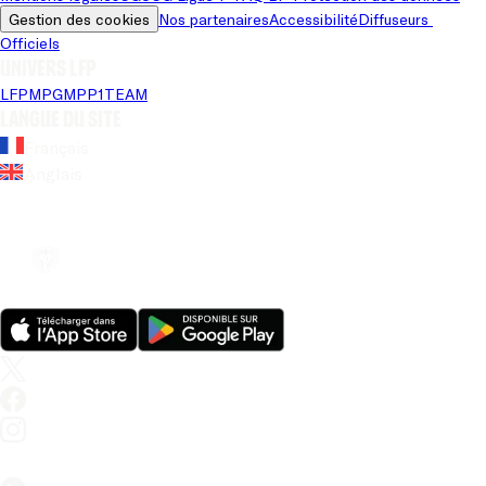
Gestion des cookies
Nos partenaires
Accessibilité
Diffuseurs 
Officiels
Univers LFP
LFP
MPG
MPP
1TEAM
Langue du site
Français
Anglais