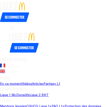
Se connecter
Se connecter
Langue du site
Français
Anglais
Pages
En ce moment
Vidéos
Articles
Fantasy L1
Championnats
Ligue 1 McDonald's
Ligue 2 BKT
Légal
Mentions légales
CGU
CG Ligue 1+
FAQ L1+
Protection des données