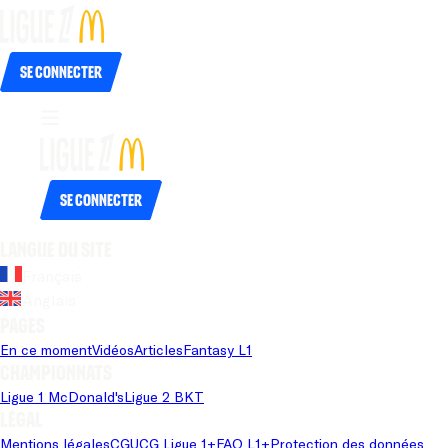
Se connecter
Se connecter
Langue du site
Français
Anglais
Pages
En ce moment
Vidéos
Articles
Fantasy L1
Championnats
Ligue 1 McDonald's
Ligue 2 BKT
Légal
Mentions légales
CGU
CG Ligue 1+
FAQ L1+
Protection des données