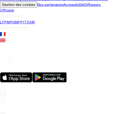
Gestion des cookies
Nos partenaires
Accessibilité
Diffuseurs 
Officiels
Univers LFP
LFP
MPG
MPP
1TEAM
Langue du site
Français
Anglais