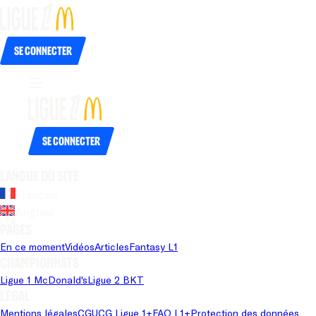
Se connecter
Se connecter
Langue du site
Français
Anglais
Pages
En ce moment
Vidéos
Articles
Fantasy L1
Championnats
Ligue 1 McDonald's
Ligue 2 BKT
Légal
Mentions légales
CGU
CG Ligue 1+
FAQ L1+
Protection des données