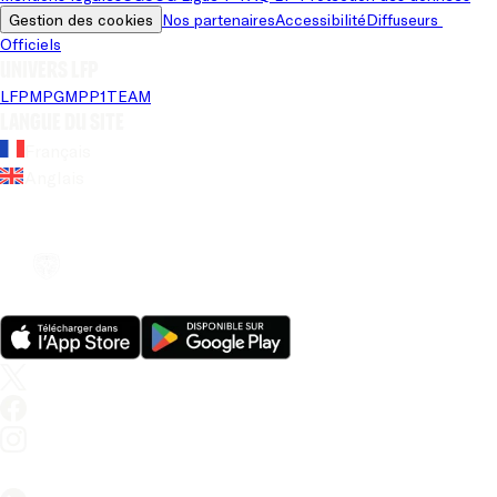
Gestion des cookies
Nos partenaires
Accessibilité
Diffuseurs 
Officiels
Univers LFP
LFP
MPG
MPP
1TEAM
Langue du site
Français
Anglais