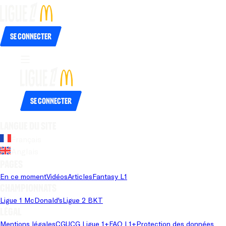
Se connecter
Se connecter
Langue du site
Français
Anglais
Pages
En ce moment
Vidéos
Articles
Fantasy L1
Championnats
Ligue 1 McDonald's
Ligue 2 BKT
Légal
Mentions légales
CGU
CG Ligue 1+
FAQ L1+
Protection des données