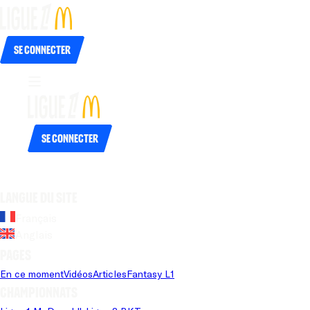
Se connecter
Se connecter
Langue du site
Français
Anglais
Pages
En ce moment
Vidéos
Articles
Fantasy L1
Championnats