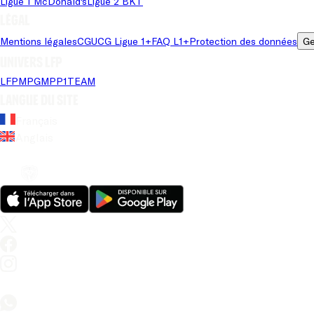
Ligue 1 McDonald's
Ligue 2 BKT
Légal
Mentions légales
CGU
CG Ligue 1+
FAQ L1+
Protection des données
Ge
Univers LFP
LFP
MPG
MPP
1TEAM
Langue du site
Français
Anglais