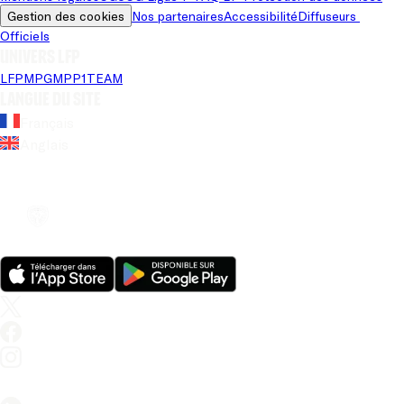
Gestion des cookies
Nos partenaires
Accessibilité
Diffuseurs 
Officiels
Univers LFP
LFP
MPG
MPP
1TEAM
Langue du site
Français
Anglais