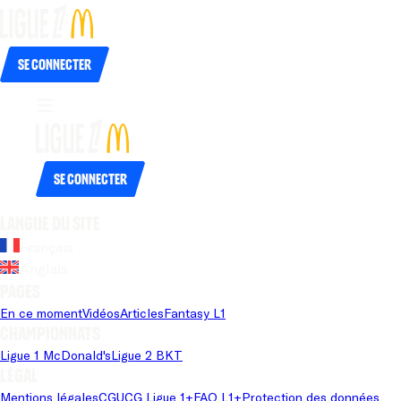
Se connecter
Se connecter
Langue du site
Français
Anglais
Pages
En ce moment
Vidéos
Articles
Fantasy L1
Championnats
Ligue 1 McDonald's
Ligue 2 BKT
Légal
Mentions légales
CGU
CG Ligue 1+
FAQ L1+
Protection des données