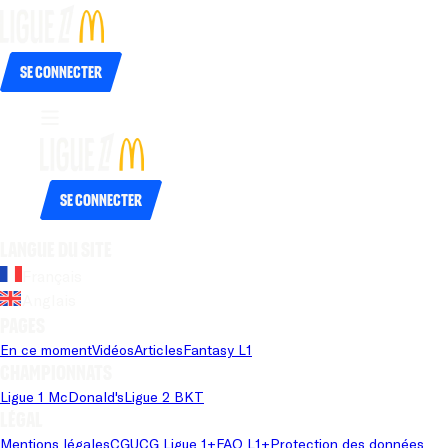
Se connecter
Se connecter
Langue du site
Français
Anglais
Pages
En ce moment
Vidéos
Articles
Fantasy L1
Championnats
Ligue 1 McDonald's
Ligue 2 BKT
Légal
Mentions légales
CGU
CG Ligue 1+
FAQ L1+
Protection des données