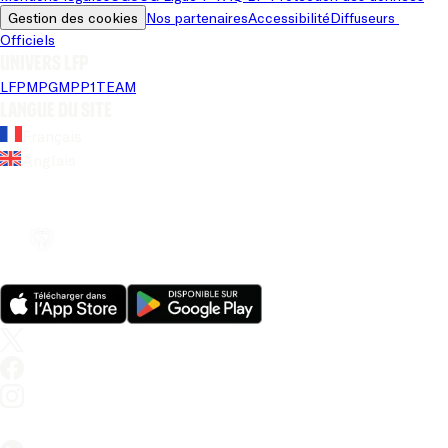
Gestion des cookies
Nos partenaires
Accessibilité
Diffuseurs 
Officiels
Univers LFP
LFP
MPG
MPP
1TEAM
Langue du site
Français
Anglais